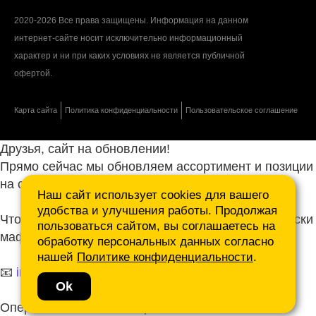
2020-2026 Все права защищены. Информация на данном
интернет-сайте носит исключительно информационный
характер и ни при каких условиях не является публичной
офертой.
Карта сайта
Политика конфиденциальности
Пользовательское соглашение
Друзья, сайт на обновлении!
Прямо сейчас мы обновляем ассортимент и позиции
на сайте.
Наш сайт использует cookies для вашего
удобства и улучшения работы. Продолжая
Чтобы не ждать, присылайте ваши запросы и списки
пользоваться сайтом, вы соглашаетесь на
маф нам на почту.
обработку персональных данных согласно
нашей
Политике конфиденциальности
.
📧
info@mafmasterfibre.ru
Ok
Оперативно ответим и просчитаем КП!