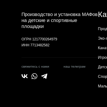
Ка
Производство и установка МАФов
на детские и спортивные
площадки
Прод
Эко-
ОГРН 1217700264979
ИНН 7713482582
Кана
Игро
свяжитесь с нами
наш телеграм
Детс
Спор
Малы