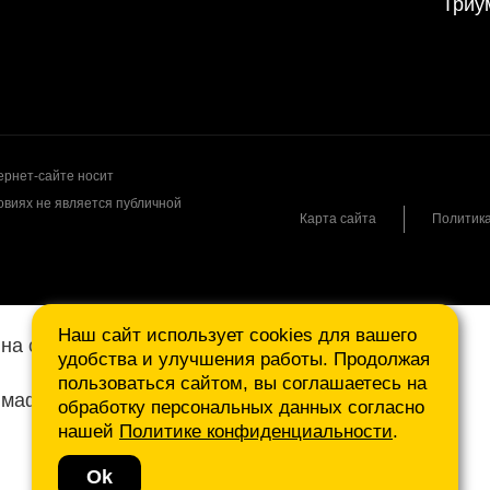
Триу
рнет-сайте носит
овиях не является публичной
Карта сайта
Политик
Наш сайт использует cookies для вашего
на сайте.
удобства и улучшения работы. Продолжая
пользоваться сайтом, вы соглашаетесь на
маф нам на почту.
обработку персональных данных согласно
нашей
Политике конфиденциальности
.
Ok